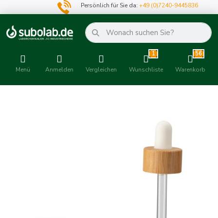
Persönlich für Sie da:
+49 (0)7240-9445836
1
56
Menü
Anmelden
Vergleichen
Wunschliste
Warenkorb