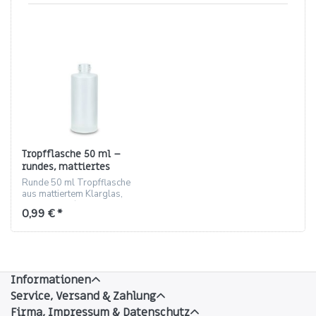
Tropfflasche 50 ml –
rundes, mattiertes
Klarglas, Gewinde 20/410
Runde 50 ml Tropfflasche
aus mattiertem Klarglas,
Gewinde 20/410, ideal für
0,99 € *
Duftöle und Kosmetika.
Informationen
Service, Versand & Zahlung
Firma, Impressum & Datenschutz