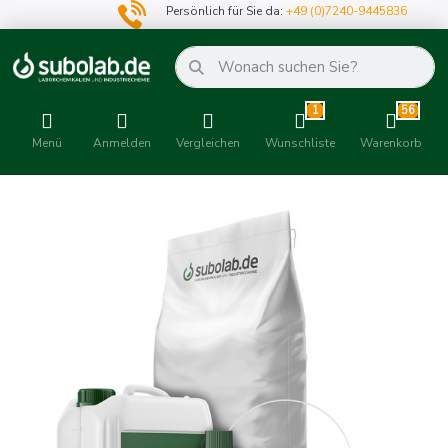
Persönlich für Sie da:
+49 (0)7240-9445836
1
56
Menü
Anmelden
Vergleichen
Wunschliste
Warenkorb