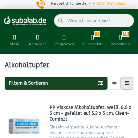
Persönlich für Sie da:
+49 (0)7240-9445836
1
56
Menü
Anmelden
Vergleichen
Wunschliste
Warenkorb
Alkoholtupfer
Filtern & Sortieren
PP Viskose Alkoholtupfer, weiß, 6,5 x
3 cm - gefaltet auf 3,2 x 3 cm, Clean-
Comfort
Einzeln verpackte Alkoholtupfer zur
hygienischen Hautreinigung und