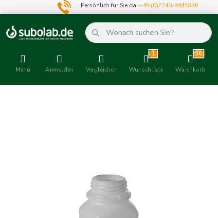
Persönlich für Sie da:
+49 (0)7240-9445836
1
56
Menü
Anmelden
Vergleichen
Wunschliste
Warenkorb