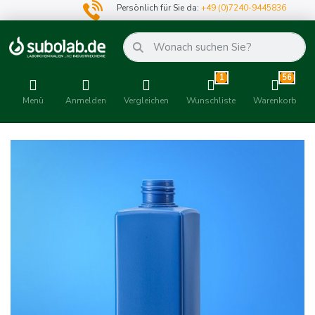
Persönlich für Sie da:
+49 (0)7240-9445836
1
56
Menü
Anmelden
Vergleichen
Wunschliste
Warenkorb