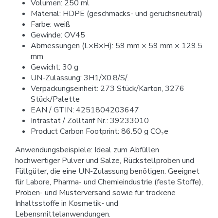
Volumen: 250 ml
Material: HDPE (geschmacks- und geruchsneutral)
Farbe: weiß
Gewinde: OV45
Abmessungen (L×B×H): 59 mm × 59 mm × 129.5
mm
Gewicht: 30 g
UN-Zulassung: 3H1/X0.8/S/...
Verpackungseinheit: 273 Stück/Karton, 3276
Stück/Palette
EAN / GTIN: 4251804203647
Intrastat / Zolltarif Nr.: 39233010
Product Carbon Footprint: 86.50 g CO₂e
Anwendungsbeispiele: Ideal zum Abfüllen
hochwertiger Pulver und Salze, Rückstellproben und
Füllgüter, die eine UN-Zulassung benötigen. Geeignet
für Labore, Pharma- und Chemieindustrie (feste Stoffe),
Proben- und Musterversand sowie für trockene
Inhaltsstoffe in Kosmetik- und
Lebensmittelanwendungen.