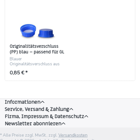
Originalitätsverschluss
(PP) blau – passend für GL
45 W
Blauer
Originalitätsverschluss aus
PP mit Konus für GL 45 W,
0,85 € *
Höhe 27 mm.
Informationen
Service, Versand & Zahlung
Firma, Impressum & Datenschutz
Newsletter abonnieren
* Alle Preise zzgl. MwSt., zzgl.
Versandkosten