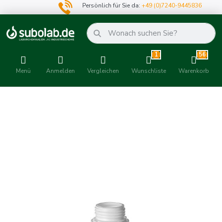
Persönlich für Sie da:
+49 (0)7240-9445836
1
56
Menü
Anmelden
Vergleichen
Wunschliste
Warenkorb