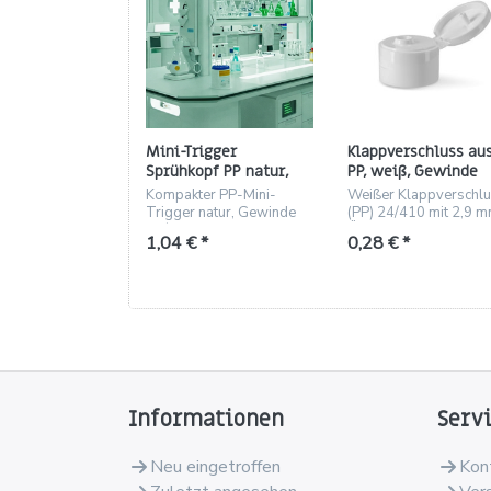
Mini-Trigger
Klappverschluss au
Sprühkopf PP natur,
PP, weiß, Gewinde
Gewinde 24/410,
24/410 – Öffnung Ø 
Kompakter PP-Mini-
Weißer Klappverschl
Steigrohr 165 mm
mm
Trigger natur, Gewinde
(PP) 24/410 mit 2,9 
24/410, 165 mm
Öffnung, 23,27 mm ho
1,04 € *
0,28 € *
Steigrohr, 1000
ideal für Kosmetik und
Stk./Karton
Haushalt.
Informationen
Serv
Neu eingetroffen
Kon