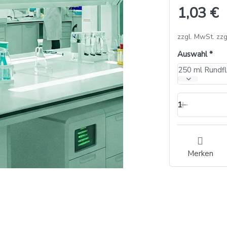
1,03 €
zzgl. MwSt. zzg
Auswahl
250 ml Rundfl
1
Merken