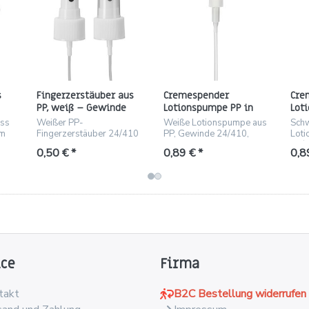
s
Fingerzerstäuber aus
Cremespender
Cre
PP, weiß – Gewinde
Lotionspumpe PP in
Lot
2,9
24/410, Steigrohr 219
Weiß – Gewinde
schw
uss
Weißer PP-
Weiße Lotionspumpe aus
Sch
mm
24/410
Ste
mm
Fingerzerstäuber 24/410
PP, Gewinde 24/410,
Lot
ch,
mit 219 mm Steigrohr und
ideal für Kosmetik- und
24/
0,50 € *
0,89 € *
0,8
Überkappe.
Pflegeprodukte.
Stei
Crem
ice
Firma
takt
B2C Bestellung widerrufen