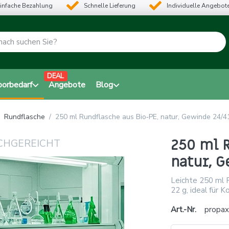
infache Bezahlung
Schnelle Lieferung
Individuelle Angebot
DEAL
borbedarf
Angebote
Blog
Rundflasche
250 ml Rundflasche aus Bio‑PE, natur, Gewinde 24/4
250 ml R
natur, G
Leichte 250 ml 
22 g, ideal für 
Art.-Nr.
propax