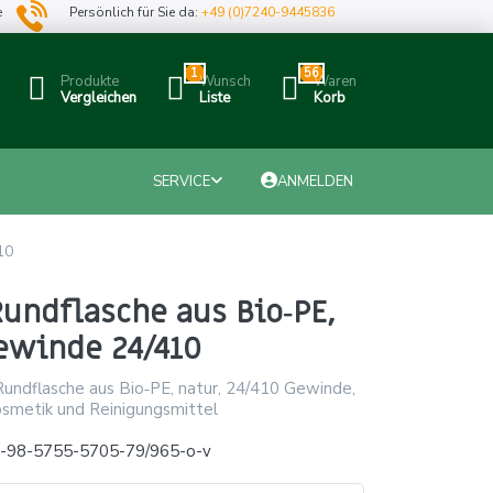
e
Persönlich für Sie da:
+49 (0)7240-9445836
1
56
Produkte
Wunsch
Waren
Vergleichen
Liste
Korb
SERVICE
ANMELDEN
10
undflasche aus Bio‑PE,
ewinde 24/410
Rundflasche aus Bio‑PE, natur, 24/410 Gewinde,
Kosmetik und Reinigungsmittel
-98-5755-5705-79/965-o-v