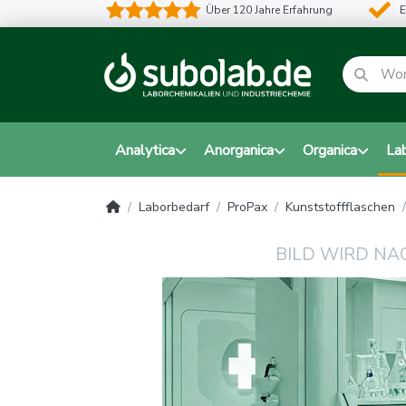
Über 120 Jahre Erfahrung
E
Analytica
Anorganica
Organica
La
Laborbedarf
ProPax
Kunststoffflaschen