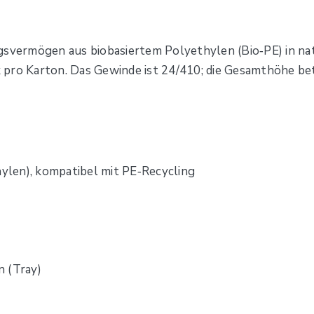
gsvermögen aus biobasiertem Polyethylen (Bio‑PE) in nat
 pro Karton. Das Gewinde ist 24/410; die Gesamt­höhe b
hylen), kompatibel mit PE‑Recycling
n (Tray)