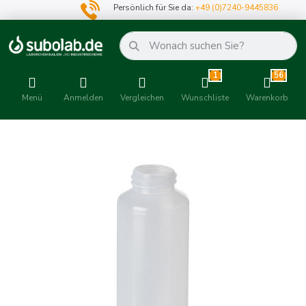
Persönlich für Sie da:
+49 (0)7240-9445836
1
56
Menü
Anmelden
Vergleichen
Wunschliste
Warenkorb