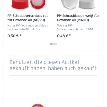
PP-Schraubverschluss rot
PP-Schraubkappe weiß für
für Gewinde 40 (ND/RD)
Gewinde 40 (RD/ND)
mit PE-Schaumeinlage
Roter PP-Schraubverschluss
Weißer PP-
für Gewinde 40 mit PE-
Schraubverschluss RD/ND
Schaumeinlage, Höhe 17,3
40, 17,3 mm, 6 g, mit PE-
0,50 € *
0,43 € *
mm.
Schaumeinlage.
Benutzer, die diesen Artikel
gekauft haben, haben auch gekauft