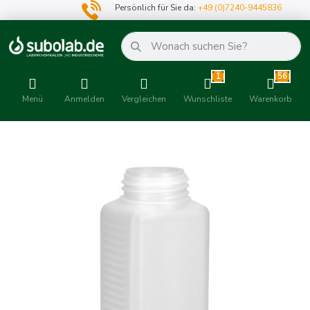
Persönlich für Sie da:
+49 (0)7240-9445836
1
56
Menü
Anmelden
Vergleichen
Wunschliste
Warenkorb