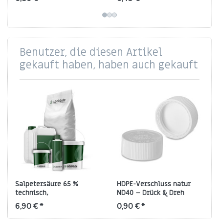
mm.
Schaumeinlage.
Benutzer, die diesen Artikel
gekauft haben, haben auch gekauft
Salpetersäure 65 %
HDPE-Verschluss natur
technisch,
ND40 – Drück & Dreh
gewerbepflichtig
Schraubkappe
6,90 € *
0,90 € *