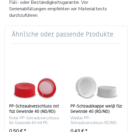
Füll- oder Beständigkeitsgarantie. Vor
Serienabfüllungen empfehlen wir Materialtests
durchzuführen.
Ähnliche oder passende Produkte
PP-Schraubverschluss rot
PP-Schraubkappe weiß für
für Gewinde 40 (ND/RD)
Gewinde 40 (RD/ND)
mit PE-Schaumeinlage
Roter PP-Schraubverschluss
Weißer PP-
für Gewinde 40 mit PE-
Schraubverschluss RD/ND
Schaumeinlage, Höhe 17,3
40, 17,3 mm, 6 g, mit PE-
0,50 € *
0,43 € *