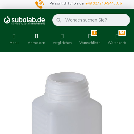
Persönlich für Sie da:
+49 (0)7240-9445836
1
56
Menü
Anmelden
Vergleichen
Wunschliste
Warenkorb