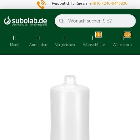
Persönlich für Sie da:
+49 (0)7240-9445836
1
56
Menü
Anmelden
Vergleichen
Wunschliste
Warenkorb