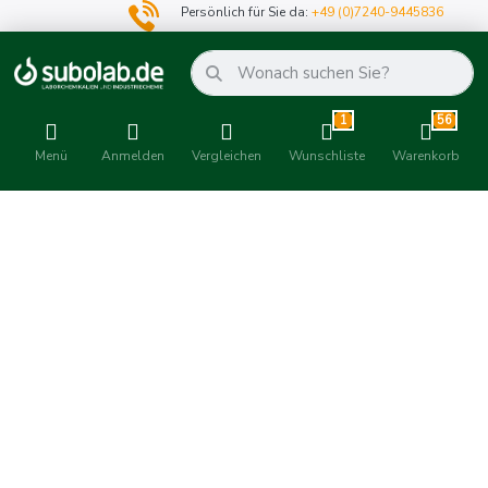
Persönlich für Sie da:
+49 (0)7240-9445836
1
56
Menü
Anmelden
Vergleichen
Wunschliste
Warenkorb