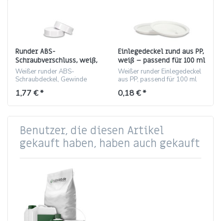
Runder ABS-
Einlegedeckel rund aus PP,
Schraubverschluss, weiß,
weiß – passend für 100 ml
Gewinde ND62 (für 100 ml
Tiegel (Gewinde 62)
Weißer runder ABS-
Weißer runder Einlegedeckel
Tiegel)
Schraubdeckel, Gewinde
aus PP, passend für 100 ml
ND62, passend für 100 ml
Klarglas-Tiegel, Gewinde 62.
1,77 € *
0,18 € *
Tiegel.
Benutzer, die diesen Artikel
gekauft haben, haben auch gekauft