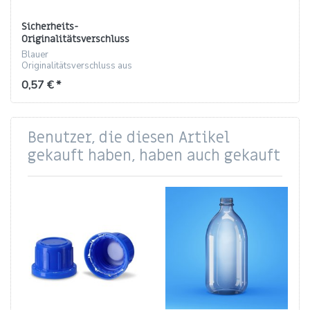
Sicherheits-
Originalitätsverschluss
aus PP, blau, Gewinde GL32
Blauer
W
Originalitätsverschluss aus
PP für GL32 W-Gewinde,
0,57 € *
manipulationssicher, Höhe
22,5 mm
Benutzer, die diesen Artikel
gekauft haben, haben auch gekauft