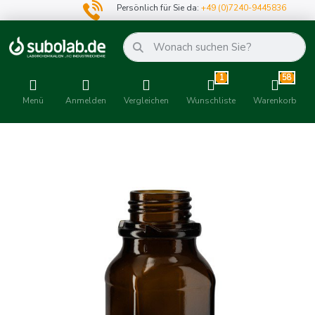
Persönlich für Sie da:
+49 (0)7240-9445836
1
58
Menü
Anmelden
Vergleichen
Wunschliste
Warenkorb