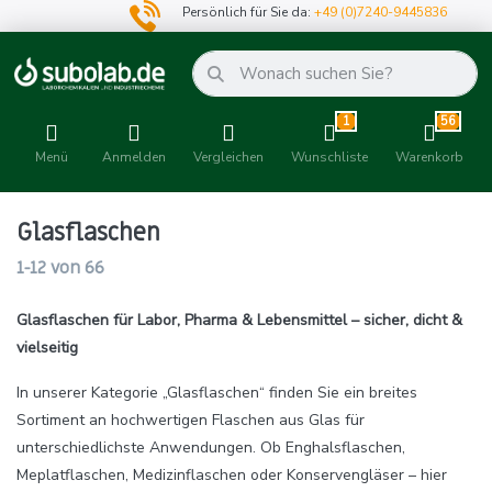
Persönlich für Sie da:
+49 (0)7240-9445836
1
56
Menü
Anmelden
Vergleichen
Wunschliste
Warenkorb
Glasflaschen
1-12
von
66
Glasflaschen für Labor, Pharma & Lebensmittel – sicher, dicht &
vielseitig
In unserer Kategorie „Glasflaschen“ finden Sie ein breites
Sortiment an hochwertigen Flaschen aus Glas für
unterschiedlichste Anwendungen. Ob Enghalsflaschen,
Meplatflaschen, Medizinflaschen oder Konservengläser – hier