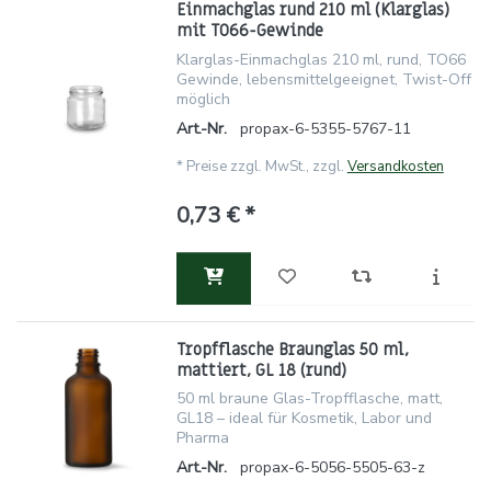
Einmachglas rund 210 ml (Klarglas)
mit TO66-Gewinde
Klarglas-Einmachglas 210 ml, rund, TO66
Gewinde, lebensmittelgeeignet, Twist-Off
möglich
Art.-Nr.
propax-6-5355-5767-11
*
Preise zzgl. MwSt., zzgl.
Versandkosten
0,73 € *
Tropfflasche Braunglas 50 ml,
mattiert, GL 18 (rund)
50 ml braune Glas-Tropfflasche, matt,
GL18 – ideal für Kosmetik, Labor und
Pharma
Art.-Nr.
propax-6-5056-5505-63-z