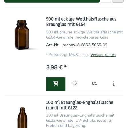
500 ml eckige Weithalsflasche aus
Braunglas mit GL54
500 ml braune eckige Weithalsflasche mit
GL54-Gewinde, recyclebares Glas
Art.-Nr.
propax-6-6856-5055-09
*
Preise zzgl. MwSt., zzgl.
Versandkosten
3,98 € *
100 ml Braunglas-Enghalsflasche
(rund) mit GL22
100 ml Braunglas-Enghalsflasche mit
GL22-Gewinde, UV-Schutz, ideal für
Proben und Lagerung.