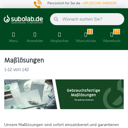
Persönlich für Sie da:
+49 (0)7240-9445836
1
59
Menü
Anmelden
Vergleichen
Wunschliste
Warenkorb
Maßlösungen
1-12
von
142
Unsere Maßlösungen sind sofort einsatzbereit und garantieren