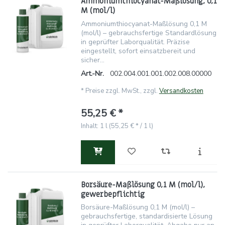
Ammoniumthiocyanat-Maßlösung, 0,1
M (mol/l)
Ammoniumthiocyanat-Maßlösung 0,1 M
(mol/l) – gebrauchsfertige Standardlösung
in geprüfter Laborqualität. Präzise
eingestellt, sofort einsatzbereit und
sicher...
Art.-Nr.
002.004.001.001.002.008.00000
*
Preise zzgl. MwSt., zzgl.
Versandkosten
55,25 € *
Inhalt: 1 l (55,25 € * / 1 l)
Borsäure-Maßlösung 0,1 M (mol/l),
gewerbepflichtig
Borsäure-Maßlösung 0,1 M (mol/l) –
gebrauchsfertige, standardisierte Lösung