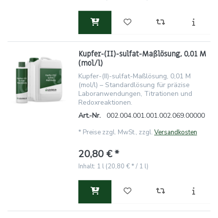
Kupfer-(II)-sulfat-Maßlösung, 0,01 M
(mol/l)
Kupfer-(II)-sulfat-Maßlösung, 0,01 M
(mol/l) – Standardlösung für präzise
Laboranwendungen, Titrationen und
Redoxreaktionen.
Art.-Nr.
002.004.001.001.002.069.00000
*
Preise zzgl. MwSt., zzgl.
Versandkosten
20,80 € *
Inhalt: 1 l (20,80 € * / 1 l)