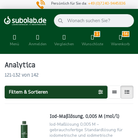
Persönlich für Sie da:
+49 (0)7240-9445836
1
56
Menü
Anmelden
Vergleichen
Wunschliste
Warenkorb
Analytica
121-132
von
142
Filtern & Sortieren
Iod-Maßlösung, 0,005 M (mol/l)
Iod-Maßlösung 0,005 M –
gebrauchsfertige Standardlösung für
iodometrische und iodimetrische